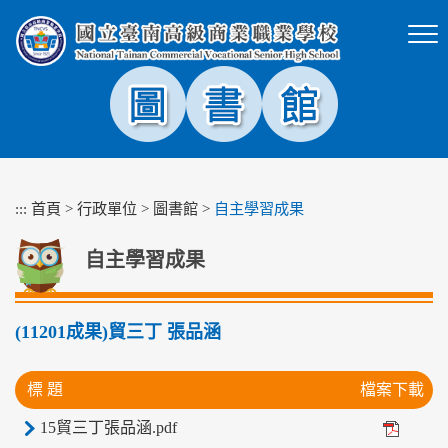
跳
到
主
要
內
容
區
塊
:::
首頁
>
行政單位
>
圖書館
>
自主學習成果
自主學習成果
(11201成果)貿三丁 張品涵
標 題
檔案下載
15貿三丁張品涵.pdf