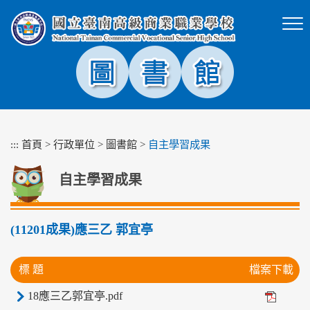
跳
到
主
要
內
容
區
塊
:::
首頁
>
行政單位
>
圖書館
>
自主學習成果
自主學習成果
(11201成果)應三乙 郭宜亭
標 題
檔案下載
18應三乙郭宜亭.pdf