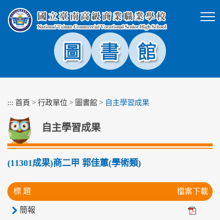
跳
到
主
要
內
容
區
塊
:::
首頁
>
行政單位
>
圖書館
>
自主學習成果
自主學習成果
(11301成果)商二甲 郭佳蕙(學術類)
標 題
檔案下載
簡報