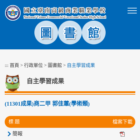
跳
到
主
要
內
容
區
塊
:::
首頁
>
行政單位
>
圖書館
>
自主學習成果
自主學習成果
(11301成果)商二甲 郭佳蕙(學術類)
標 題
檔案下載
簡報