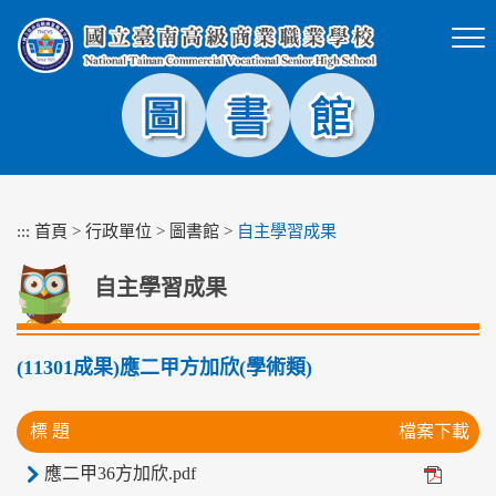
跳
到
主
要
內
容
區
塊
:::
首頁
>
行政單位
>
圖書館
>
自主學習成果
自主學習成果
(11301成果)應二甲方加欣(學術類)
標 題
檔案下載
應二甲36方加欣.pdf