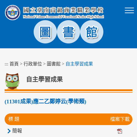
跳
到
主
要
內
容
區
塊
:::
首頁
>
行政單位
>
圖書館
>
自主學習成果
自主學習成果
(11301成果)應二乙鄭婷云(學術類)
標 題
檔案下載
簡報