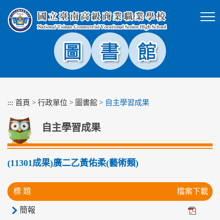
跳
到
主
要
內
容
區
塊
:::
首頁
>
行政單位
>
圖書館
>
自主學習成果
自主學習成果
(11301成果)廣二乙黃佑柔(藝術類)
標 題
檔案下載
簡報