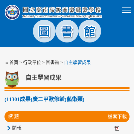
跳
到
主
要
內
容
區
塊
:::
首頁
>
行政單位
>
圖書館
>
自主學習成果
自主學習成果
(11301成果)廣二甲歐修毓(藝術類)
標 題
檔案下載
簡報