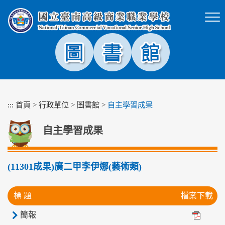
跳
到
主
要
內
容
區
塊
:::
首頁
>
行政單位
>
圖書館
>
自主學習成果
自主學習成果
(11301成果)廣二甲李伊娜(藝術類)
標 題
檔案下載
簡報