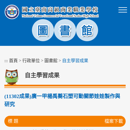
跳
到
主
要
內
容
區
塊
:::
首頁
>
行政單位
>
圖書館
>
自主學習成果
自主學習成果
(11302成果)廣一甲楊禹蕎石塑可動關節娃娃製作與
研究
標 題
檔案下載