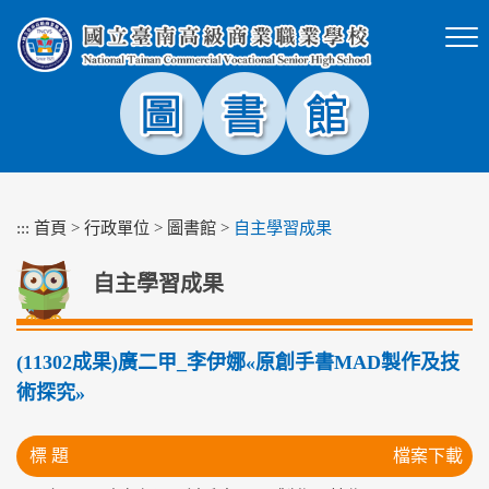
跳
到
主
要
內
容
區
塊
:::
首頁
>
行政單位
>
圖書館
>
自主學習成果
自主學習成果
(11302成果)廣二甲_李伊娜«原創手書MAD製作及技
術探究»
標 題
檔案下載