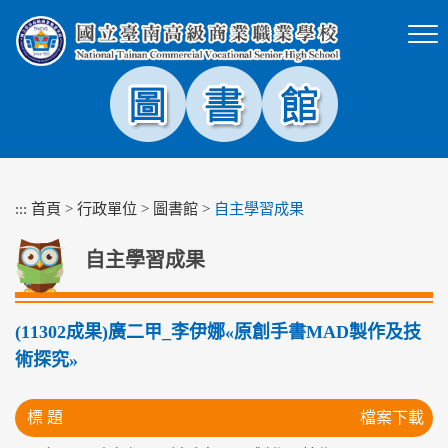
跳
到
主
要
內
容
區
塊
:::
首頁
>
行政單位
>
圖書館
>
自主學習成果
自主學習成果
(11302成果)廣二甲_李伊娜«原創手書MAD製作及技
術探究»
標 題
檔案下載