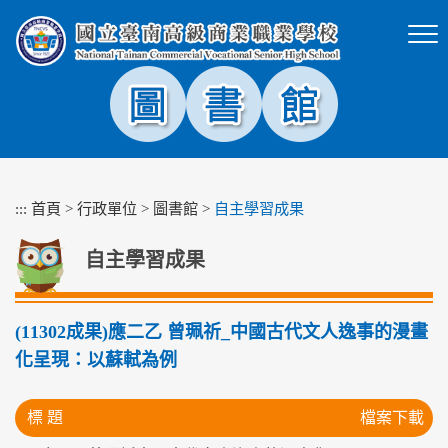
跳
到
主
要
內
容
區
塊
:::
首頁
>
行政單位
>
圖書館
>
自主學習成果
自主學習成果
(11302成果)應二乙 曾珮祈_中國古代文人逸事的漫畫
化呈現：以蘇軾為例
標 題
檔案下載