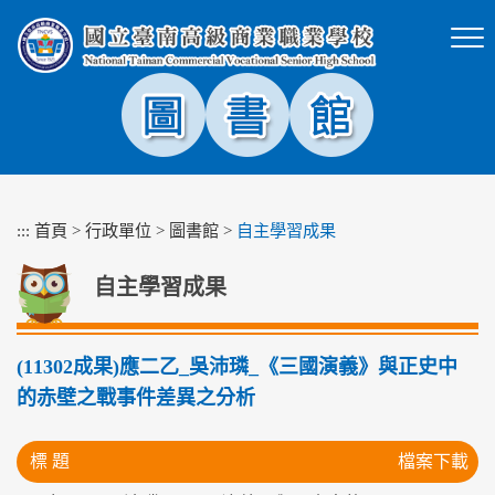
跳
到
主
要
內
容
區
塊
:::
首頁
>
行政單位
>
圖書館
>
自主學習成果
自主學習成果
(11302成果)應二乙_吳沛璘_《三國演義》與正史中
的赤壁之戰事件差異之分析
標 題
檔案下載