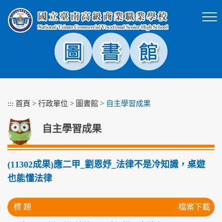
跳
到
主
要
內
容
區
塊
:::
首頁
>
行政單位
>
圖書館
>
自主學習成果
自主學習成果
(11302成果)應二甲_劉恩妤_法律不是冷知識，桌遊
也能懂法律
標 題
檔案下載