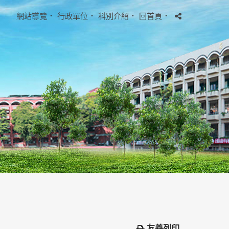
網站導覽
．
行政單位
．
科別介紹
．
回首頁
．
友善列印