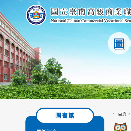
跳
到
主
要
內
容
區
塊
:::
:::
首頁
圖書館