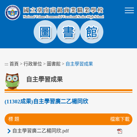
跳
到
主
要
內
容
區
塊
:::
首頁
>
行政單位
>
圖書館
>
自主學習成果
自主學習成果
(11302成果)自主學習廣二乙楊同欣
標 題
檔案下載
自主學習廣二乙楊同欣.pdf