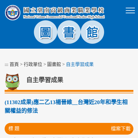
跳
到
主
要
內
容
區
塊
:::
首頁
>
行政單位
>
圖書館
>
自主學習成果
自主學習成果
(11302成果)應二乙13楊晉維__台灣近20年和學生相
關權益的修法
標 題
檔案下載