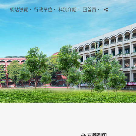
網站導覽
．
行政單位
．
科別介紹
．
回首頁
．
友善列印