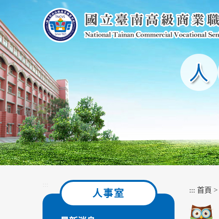
跳
到
主
要
內
容
區
塊
:::
:::
首頁
人事室