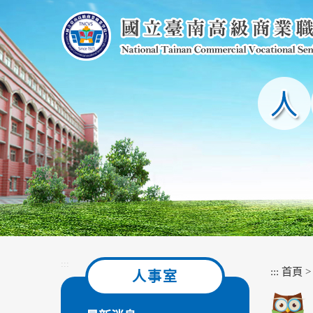
跳
到
主
要
內
容
區
塊
:::
:::
首頁
人事室