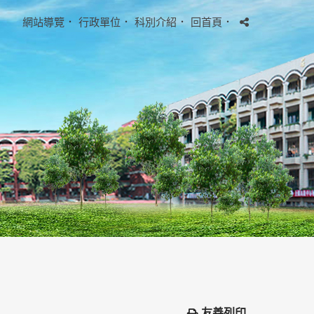
網站導覽
．
行政單位
．
科別介紹
．
回首頁
．
友善列印