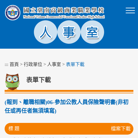
跳
到
主
要
內
容
區
塊
:::
首頁
>
行政單位
>
人事室
>
表單下載
表單下載
(報到、離職相關)06-參加公教人員保險聲明書(非初
任或再任者無須填寫)
標 題
檔案下載