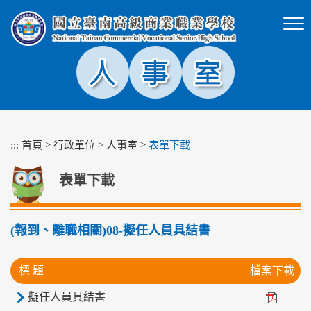
跳
到
主
要
內
容
區
塊
:::
首頁
>
行政單位
>
人事室
>
表單下載
表單下載
(報到、離職相關)08-擬任人員具結書
標 題
檔案下載
擬任人員具結書