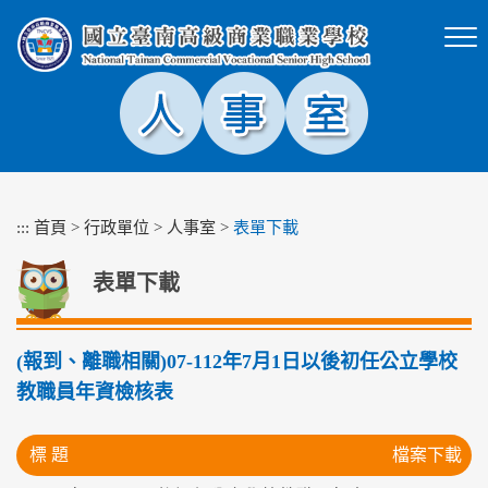
跳
到
主
要
內
容
區
塊
:::
首頁
>
行政單位
>
人事室
>
表單下載
表單下載
(報到、離職相關)07-112年7月1日以後初任公立學校
教職員年資檢核表
標 題
檔案下載