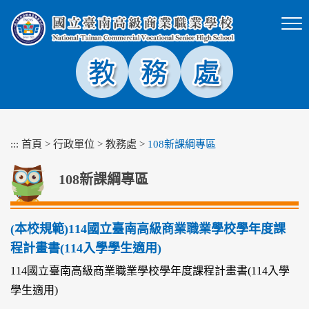
跳
到
主
要
內
容
區
塊
:::
首頁
>
行政單位
>
教務處
>
108新課綱專區
108新課綱專區
(本校規範)114國立臺南高級商業職業學校學年度課
程計畫書(114入學學生適用)
114國立臺南高級商業職業學校學年度課程計畫書(114入學
學生適用)