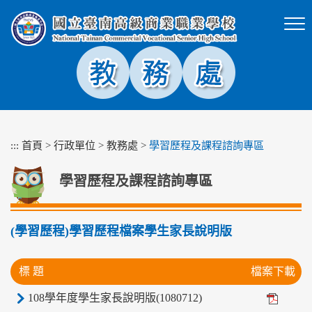
跳
到
主
要
內
容
區
塊
:::
首頁
>
行政單位
>
教務處
>
學習歷程及課程諮詢專區
學習歷程及課程諮詢專區
(學習歷程)學習歷程檔案學生家長說明版
標 題
檔案下載
108學年度學生家長說明版(1080712)