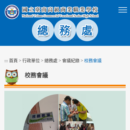
跳
到
主
要
內
容
區
塊
:::
首頁
>
行政單位
>
總務處
>
會議紀錄
>
校務會議
校務會議