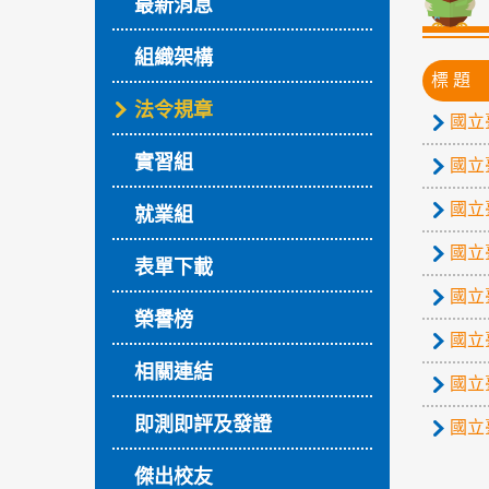
最新消息
組織架構
標 題
法令規章
國立
實習組
國立
國立
就業組
國立
表單下載
國立
榮譽榜
國立
相關連結
國立
即測即評及發證
國立
傑出校友