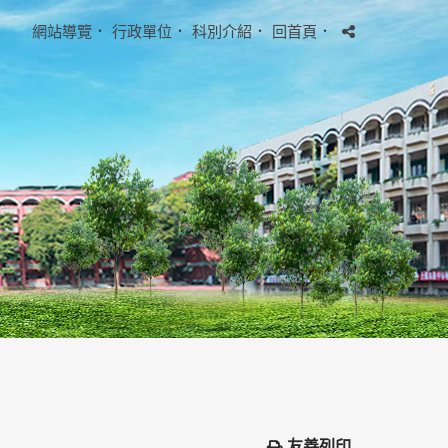
網站導覽
．
行政單位
．
科別介紹
．
回首頁
．
友善列印