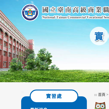
跳
到
主
要
內
容
區
塊
:::
:::
首頁
實習處