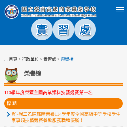
跳
到
主
要
內
容
區
塊
:::
首頁
>
行政單位
>
實習處
>
榮譽榜
榮譽榜
110學年度榮獲全國商業類科技藝競賽第一名！
標 題
賀~觀三乙陳郁晴榮獲114學年度全國高級中等學校學生
家事類技藝競賽餐飲服務職種優勝！