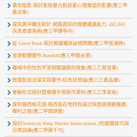
童年陰影 探討家庭暴力對孩童心理層面的影響(應三甲
黃苡寧)
探究高中職生對於 網路資訊的媒體識讀能力 -以LINE
訊息查證為例(應三甲陳亭卉)
從 Green Book 探討美國種族歧視問題(應三甲張湘婷)
音樂軟體實作-Bandlab(應三甲顏永華)
職場中的性別平等相關議題的現象(應三乙蔡宜蓁)
微電影技法探究與實作-紅色狂想曲(應三乙曾品婕)
春聯形式探討暨導讀手冊製作資料(應三乙李家瑜)
探究楠西桃花源-楠西區在地特色探討與旅遊規劃推薦-
鄉村之旅(應二甲閻靖縈)
探討American Ninja Warrior Junior season 2的過關技巧與
日常訓練(應二甲蔣千勻)