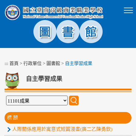
跳
到
主
要
內
容
區
塊
:::
首頁
>
行政單位
>
圖書館
>
自主學習成果
自主學習成果
標 題
人際關係應用於寓意式短篇漫畫(廣二乙陳勇欽)