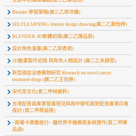
Blender 學習策略(廣三乙郭沛姍)
SELFLEARNING interior design drawing(廣二乙黃怡婷)
BLENDER 3D軟體初探(廣二乙陳品辰)
設計角色漫畫(廣二乙郭香君)
2D動畫製作初探 與角色人物設計 (廣二乙朱靜萱)
新型癌症治療藥物研究 Research on novel cancer
treatment drugs (廣二乙王怡婷)
宋代茶文化(會二甲林維軒)
台灣配音員產業發展現況與高中御宅族對配音產業印象
探討 (貿二甲蔡諭雯)
~跟著卡樂趣旅行~ 蹦世界手機導遊系統實作(貿二甲陳
品涵)