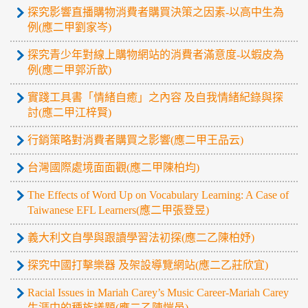
探究影響直播購物消費者購買決策之因素-以高中生為
例(應二甲劉家岑)
探究青少年對線上購物網站的消費者滿意度-以蝦皮為
例(應二甲郭沂歆)
實踐工具書「情緒自癒」之內容 及自我情緒紀錄與探
討(應二甲江梓賢)
行銷策略對消費者購買之影響(應二甲王品云)
台灣國際處境面面觀(應二甲陳柏均)
The Effects of Word Up on Vocabulary Learning: A Case of
Taiwanese EFL Learners(應二甲張登昱)
義大利文自學與跟讀學習法初探(應二乙陳柏妤)
探究中國打擊樂器 及架設導覽網站(應二乙莊欣宜)
Racial Issues in Mariah Carey’s Music Career-Mariah Carey
生涯中的種族議題(應二乙陳愷邑)