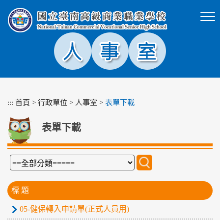
跳
到
主
要
內
容
區
塊
:::
首頁
>
行政單位
>
人事室
>
表單下載
表單下載
標 題
05-健保轉入申請單(正式人員用)