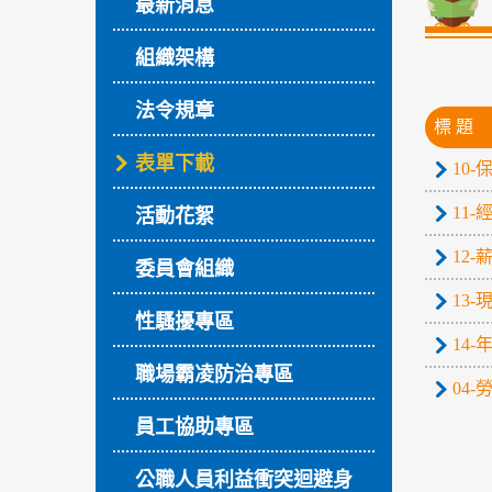
最新消息
組織架構
法令規章
標 題
表單下載
10
11
活動花絮
12
委員會組織
13
性騷擾專區
14
職場霸凌防治專區
04
員工協助專區
公職人員利益衝突迴避身