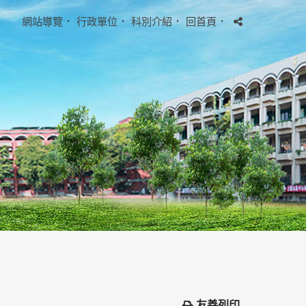
網站導覽
．
行政單位
．
科別介紹
．
回首頁
．
友善列印