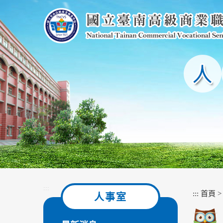
跳
到
主
要
內
容
區
塊
:::
:::
首頁
人事室