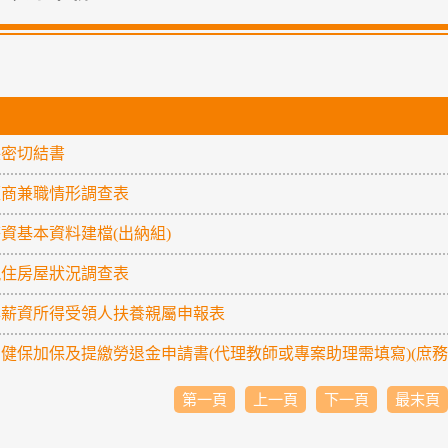
-保密切結書
-經商兼職情形調查表
-薪資基本資料建檔(出納組)
-現住房屋狀況調查表
-年薪資所得受領人扶養親屬申報表
-勞健保加保及提繳勞退金申請書(代理教師或專案助理需填寫)(庶務
第一頁
上一頁
下一頁
最末頁