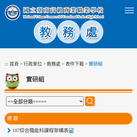
跳
到
主
要
內
容
區
塊
:::
首頁
>
行政單位
>
教務處
>
表件下載
>
實研組
實研組
標 題
107綜合職能科課程架構表