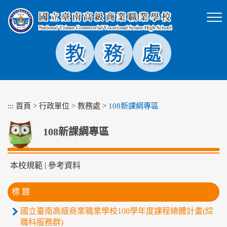
跳
到
主
要
內
容
區
塊
:::
首頁
>
行政單位
>
教務處
>
108新課綱專區
108新課綱專區
|
本校規範
參考資料
標 題
國立臺南高級商業職業學校108學年度課程總體計畫(綜
職科服務群)