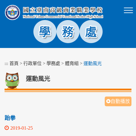
跳
到
主
要
內
容
區
塊
:::
首頁
>
行政單位
>
學務處
>
體育組
>
運動風光
運動風光
自動播放
跆拳
2019-01-25