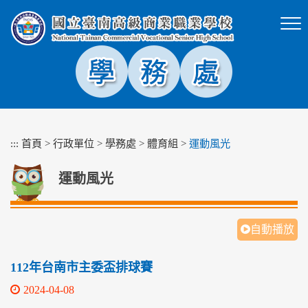
跳
到
主
要
內
容
區
塊
:::
首頁
>
行政單位
>
學務處
>
體育組
>
運動風光
運動風光
自動播放
112年台南市主委盃排球賽
2024-04-08