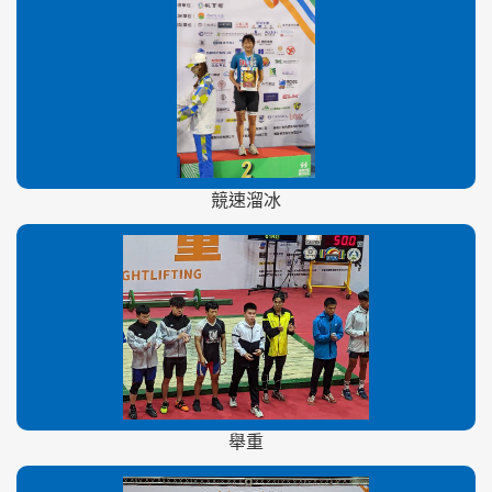
競速溜冰
舉重