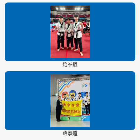
跆拳道
跆拳道