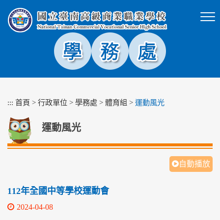
跳
到
主
要
內
容
區
塊
:::
首頁
>
行政單位
>
學務處
>
體育組
>
運動風光
運動風光
自動播放
112年全國中等學校運動會
2024-04-08