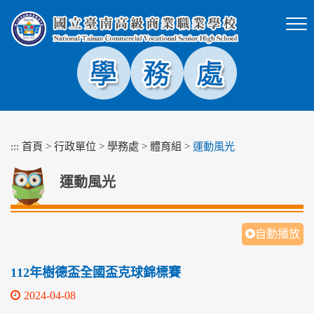
跳
到
主
要
內
容
區
塊
:::
首頁
>
行政單位
>
學務處
>
體育組
>
運動風光
運動風光
自動播放
112年樹德盃全國盃克球錦標賽
2024-04-08