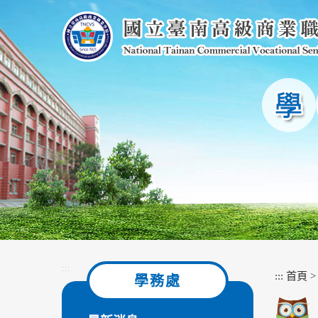
跳
到
主
要
內
容
區
塊
:::
:::
首頁
學務處