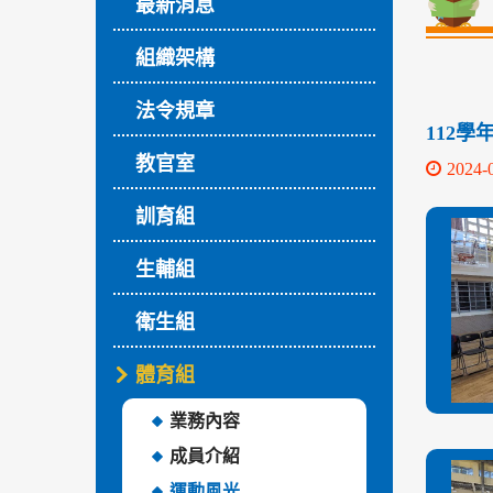
最新消息
組織架構
法令規章
112
教官室
2024-
訓育組
生輔組
衛生組
體育組
業務內容
成員介紹
運動風光