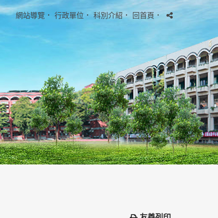
網站導覽
．
行政單位
．
科別介紹
．
回首頁
．
友善列印