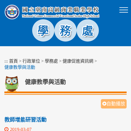
跳
到
主
要
內
容
區
塊
:::
首頁
>
行政單位
>
學務處
>
健康促進資訊網
>
健康教學與活動
健康教學與活動
自動播放
教師增能研習活動
2019-03-07