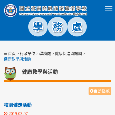
跳
到
主
要
內
容
區
塊
:::
首頁
>
行政單位
>
學務處
>
健康促進資訊網
>
健康教學與活動
健康教學與活動
自動播放
校園健走活動
2019-03-07