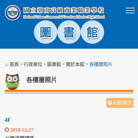
跳
到
主
要
內
容
區
塊
:::
首頁
>
行政單位
>
圖書館
>
關於本館
>
各樓層照片
各樓層照片
自動播放
4F
2018-12-27