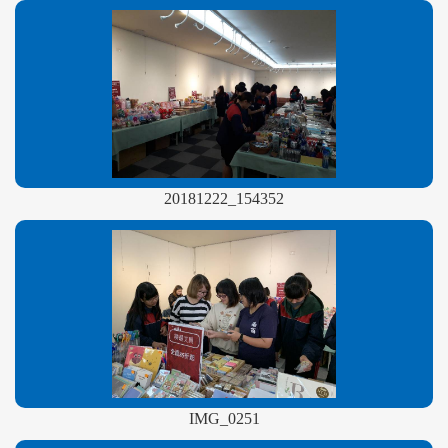
20181222_154352
IMG_0251