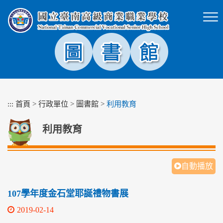
跳
到
主
要
內
容
區
塊
:::
首頁
>
行政單位
>
圖書館
>
利用教育
利用教育
自動播放
107學年度金石堂耶誕禮物書展
2019-02-14