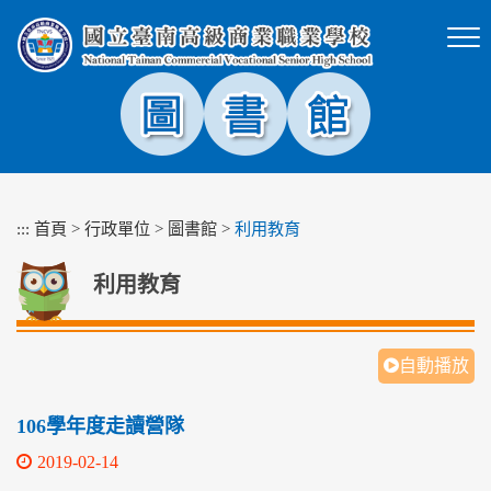
跳
到
主
要
內
容
區
塊
:::
首頁
>
行政單位
>
圖書館
>
利用教育
利用教育
自動播放
106學年度走讀營隊
2019-02-14