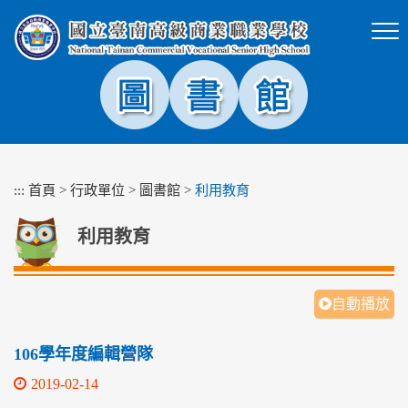
跳
到
主
要
內
容
區
塊
:::
首頁
>
行政單位
>
圖書館
>
利用教育
利用教育
自動播放
106學年度編輯營隊
2019-02-14