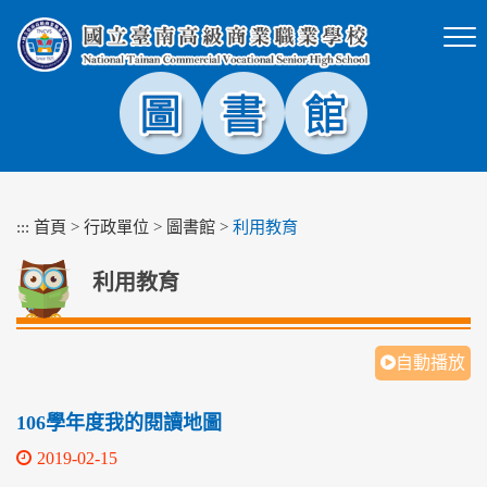
跳
到
主
要
內
容
區
塊
:::
首頁
>
行政單位
>
圖書館
>
利用教育
利用教育
自動播放
106學年度我的閱讀地圖
2019-02-15