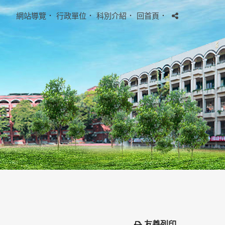
網站導覽
．
行政單位
．
科別介紹
．
回首頁
．
友善列印