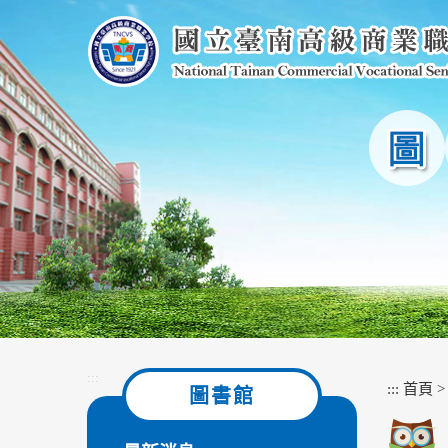
跳
到
主
要
內
容
區
塊
:::
:::
首頁
圖書館