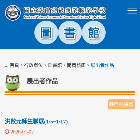
跳
到
主
要
內
容
區
塊
:::
首頁
>
行政單位
>
圖書館
>
南商藝廊
>
展出者作品
展出者作品
自動播放
洪啟元師生聯展(1/5~1/17)
2020-01-02