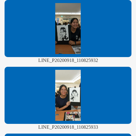
LINE_P20200918_110825932
LINE_P20200918_110825933