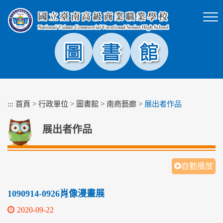
跳
到
主
要
內
容
區
塊
:::
首頁
>
行政單位
>
圖書館
>
南商藝廊
>
展出者作品
展出者作品
自動播放
1090914-0926肖像漫畫展
2020-09-22