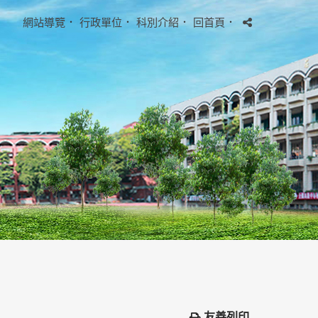
網站導覽
．
行政單位
．
科別介紹
．
回首頁
．
友善列印