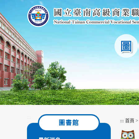
跳
到
主
要
內
容
區
塊
:::
:::
首頁
圖書館