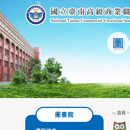
跳
到
主
要
內
容
區
塊
:::
:::
首頁
圖書館