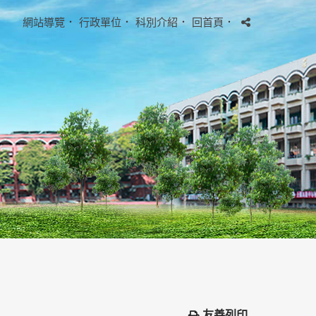
網站導覽
．
行政單位
．
科別介紹
．
回首頁
．
友善列印